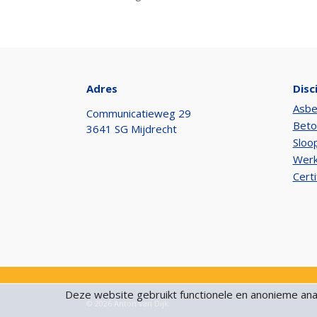
Adres
Disc
Asbe
Communicatieweg 29
Beto
3641 SG Mijdrecht
Sloo
Werk
Certi
Deze website gebruikt functionele en anonieme analy
© 2026 Anton van Dijk