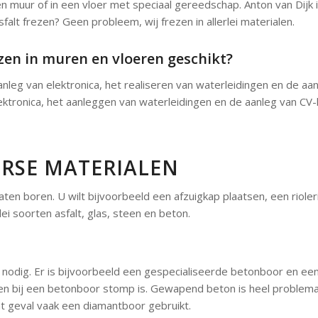
 muur of in een vloer met speciaal gereedschap. Anton van Dijk i
asfalt frezen? Geen probleem, wij frezen in allerlei materialen.
ezen in muren en vloeren geschikt?
nleg van elektronica, het realiseren van waterleidingen en de aanl
lektronica, het aanleggen van waterleidingen en de aanleg van C
ERSE MATERIALEN
aten boren. U wilt bijvoorbeeld een afzuigkap plaatsen, een rioler
lei soorten asfalt, glas, steen en beton.
nodig. Er is bijvoorbeeld een gespecialiseerde betonboor en een
p en bij een betonboor stomp is. Gewapend beton is heel proble
at geval vaak een diamantboor gebruikt.