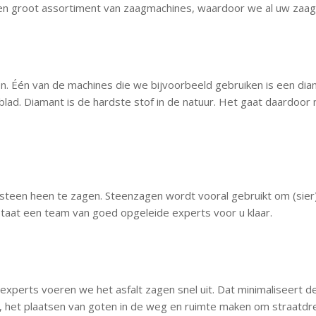
r een groot assortiment van zaagmachines, waardoor we al uw za
n. Één van de machines die we bijvoorbeeld gebruiken is een di
lad. Diamant is de hardste stof in de natuur. Het gaat daardoor m
teen heen te zagen. Steenzagen wordt vooral gebruikt om (sier)
taat een team van goed opgeleide experts voor u klaar.
xperts voeren we het asfalt zagen snel uit. Dat minimaliseert d
, het plaatsen van goten in de weg en ruimte maken om straatdre