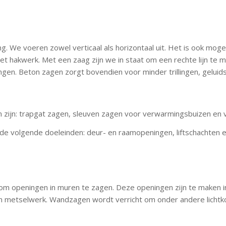
ng. We voeren zowel verticaal als horizontaal uit. Het is ook mo
et hakwerk. Met een zaag zijn we in staat om een rechte lijn te m
en. Beton zagen zorgt bovendien voor minder trillingen, geluids
zijn: trapgat zagen, sleuven zagen voor verwarmingsbuizen en v
e volgende doeleinden: deur- en raamopeningen, liftschachten e
om openingen in muren te zagen. Deze openingen zijn te maken in 
n metselwerk. Wandzagen wordt verricht om onder andere lichtko