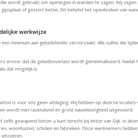
ie wordt gebruikt om openingen in wanden te zagen. Wij zagen o
k, gipsplaat of gestort beton. Dit behelst het openbreken van wa
delijke werkwijze
 minimum aan geluidshinder veroorzaakt. Alle vuilnis die tijd
ervoor dat de geluidsoverlast wordt geminimaliseerd. Nadat het 
ls dat mogelijk is.
beton is voor ons geen uitdaging. Wij hebben op diverse locaties 
gen wordt met razendsnel en grote nauwkeurigheid uitgevoerd.
of zelfs gewapend beton: u kunt terecht bij Anton van Dijk. In di
oren, woonhuizen, scholen en fabrieken. Onze werknemers hebben
 uitvoeren.