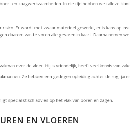
r boor- en zaagwerkzaamheden. In die tijd hebben we talloze klan
risico. Er wordt met zwaar materieel gewerkt, er is kans op inst
en daarom van te voren alle gevaren in kaart. Daarna nemen we 
n vakman over de vloer. Hij is vriendelijk, heeft veel kennis van za
vakmannen. Ze hebben een gedegen opleiding achter de rug, jaren
rijgt specialistisch advies op het vlak van boren en zagen.
MUREN EN VLOEREN