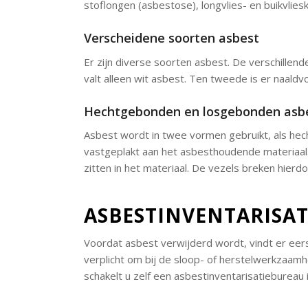
stoflongen (asbestose), longvlies- en buikvlie
Verscheidene soorten asbest
Er zijn diverse soorten asbest. De verschille
valt alleen wit asbest. Ten tweede is er naaldv
Hechtgebonden en losgebonden asb
Asbest wordt in twee vormen gebruikt, als he
vastgeplakt aan het asbesthoudende materiaal.
zitten in het materiaal. De vezels breken hierdo
ASBESTINVENTARISAT
Voordat asbest verwijderd wordt, vindt er eers
verplicht om bij de sloop- of herstelwerkzaam
schakelt u zelf een asbestinventarisatiebureau i