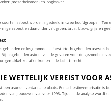
skanker (mesotheliomen) en longkanker.
nde soorten asbest worden ingedeeld in twee hoofdgroepen. Ten e
ormige asbest en daaronder valt groen, bruin, blauw, grijs en gee
est
chtgebonden en losgebonden asbest. Hechtgebonden asest is het 
 Bij losgebonden asbest zijn de gevaren voor de gezondheid vee
or gemakkelijker af en komen in de lucht terecht.
IE WETTELIJK VEREIST VOOR 
t een asbestinventarisatie plaats. Een asbestinventarisatie is b
heden van gebouwen van voor 1993. Tijdens de analyse wordt er 
n.