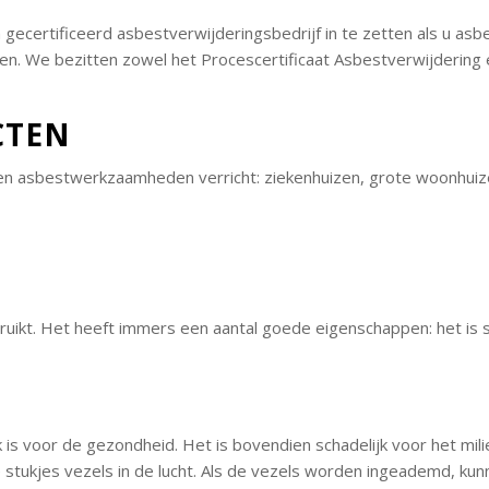
 gecertificeerd asbestverwijderingsbedrijf in te zetten als u asbe
caten. We bezitten zowel het Procescertificaat Asbestverwijdering e
CTEN
en asbestwerkzaamheden verricht: ziekenhuizen, grote woonhuizen,
uikt. Het heeft immers een aantal goede eigenschappen: het is
is voor de gezondheid. Het is bovendien schadelijk voor het mili
e stukjes vezels in de lucht. Als de vezels worden ingeademd, ku