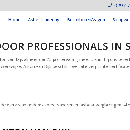
0297 
Home
Asbestsanering
Betonboren/zagen
Sloopwe
DOOR PROFESSIONALS I
n van Dijk almeer dan25 jaar ervaring mee. U kunt bij ons terec
erkwijze. Anton van Dijk beschikt over alle verplichte certifica
lgende werkzaamheden: asbest saneren en asbest wegbrengen. Al