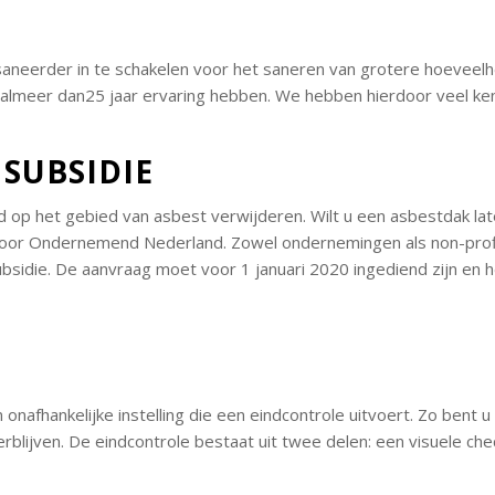
aneerder in te schakelen voor het saneren van grotere hoeveelhe
wij almeer dan25 jaar ervaring hebben. We hebben hierdoor veel
 SUBSIDIE
eld op het gebied van asbest verwijderen. Wilt u een asbestdak la
t voor Ondernemend Nederland. Zowel ondernemingen als non-profi
ubsidie. De aanvraag moet voor 1 januari 2020 ingediend zijn en
 onafhankelijke instelling die een eindcontrole uitvoert. Zo bent 
blijven. De eindcontrole bestaat uit twee delen: een visuele che