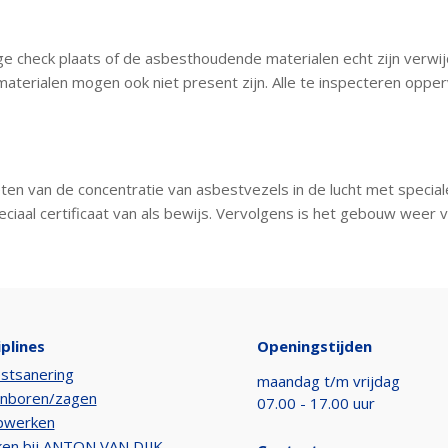
ige check plaats of de asbesthoudende materialen echt zijn verwij
materialen mogen ook niet present zijn. Alle te inspecteren oppe
en van de concentratie van asbestvezels in de lucht met speciale 
peciaal certificaat van als bewijs. Vervolgens is het gebouw weer v
iplines
Openingstijden
stsanering
maandag t/m vrijdag
nboren/zagen
07.00 - 17.00 uur
pwerken
en bij ANTON VAN DIJK