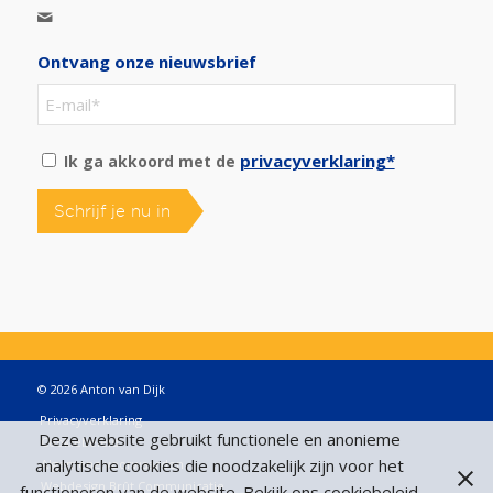
Ontvang onze nieuwsbrief
privacyverklaring*
Ik ga akkoord met de
Schrijf je nu in
© 2026 Anton van Dijk
Privacyverklaring
Deze website gebruikt functionele en anonieme
Cookiebeleid
analytische cookies die noodzakelijk zijn voor het
Algemene voorwaarden
Webdesign Brût Communicatie
functioneren van de website. Bekijk ons cookiebeleid